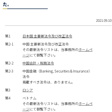
た。
2021.09.10
第1
日本国 主要新法令及び改正法令
第2-1
中国 主要新法令及び改正法令
その最新法令リストは、当事務所の
ホームペ
ージ
にて御覧下さい。
第2-2
中国会計・税務法令
第2-3
中国金融（Banking, Securities & Insurance）
法令
掲載すべき法令は、ありません。
第3
ロシア
第4
ベトナム
その最新法令リストは、当事務所の
ホームペ
ージ
にて御覧下さい。