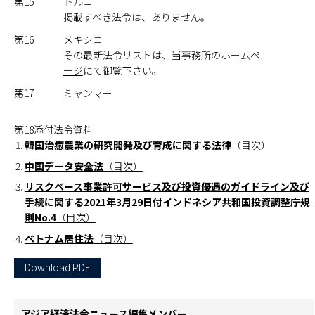
第15
トルコ
掲載すべき法令は、ありません。
第16
メキシコ
その最新法令リストは、当事務所の
ホームペ
ージ
にて御覧下さい。
第17
ミャンマー
第18添付法令資料
韓国治癒農業の研究開発及び育成に関する法律
（目次）
中国データ安全法
（目次）
リスクベース事業許可サービス及び投資優遇のガイドライン及び
手続に関する2021年3月29日付インドネシア共和国投資調整庁規
則No.4
（目次）
ベトナム居住法
（目次）
Download PDF
アジア経済法令ニュース編集メンバー