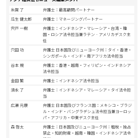
糸賀 了
弁護士：最高顧問パートナー
瓜生 健太郎
弁護士：マネージングパートナー
宍戸 一樹
弁護士：インドネシア・マレーシア・台湾・韓
国・ロシア法令担当兼ラテン‐アメリカデスク主
任
穴田 功
弁護士 日本国及びニューヨーク州：タイ・香港・
シンガポール・インド・南アフリカ法令担当
谷本 規
弁護士：香港・越南・フィリピン・インドネシア
法令担当
金田 繁
弁護士：インドネシア法令担当
須永 了
弁護士：インドネシア・マレーシア・タイ法令担
当
広瀬 元康
弁護士 日本国及びフランス国：メキシコ・ブラジ
ル・インド・バングラデシュ法令担当兼ヨーロッ
パ・アフリカ・中東デスク主任
森 啓太
弁護士：日本国及びニューヨーク州：租税・独占
禁止・知的財産・越南・韓国・インドネシア法令