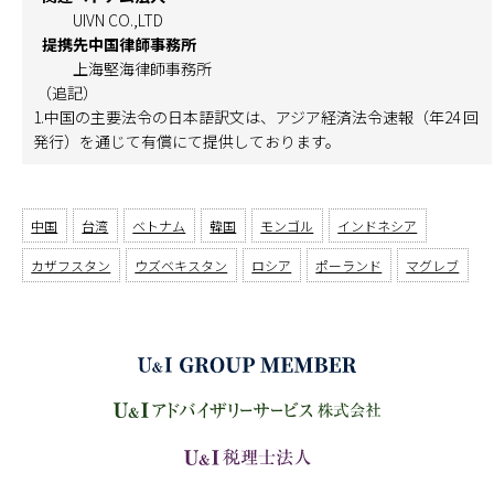
UIVN CO.,LTD
提携先中国律師事務所
上海堅海律師事務所
（追記）
1.中国の主要法令の日本語訳文は、アジア経済法令速報（年24 回
発行）を通じて有償にて提供しております。
中国
台湾
ベトナム
韓国
モンゴル
インドネシア
カザフスタン
ウズベキスタン
ロシア
ポーランド
マグレブ