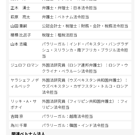
正木 湧士
弁護士・弁理士：日本法令担当
萩原 亮太
弁護士：ベトナム法令担当
山田 重嗣
公認会計士・税理士：財務・会計・税務法令担当
穂積 比呂子
税理士：租税法担当
山本 志織
パラリーガル：インド・パキスタン・バングラデ
シュ・スリランカ・南アフリカ・ブラジル法令担
当
ジュロフ ロマン
外国法研究員（ロシア連邦弁護士）：ロシア・ウ
クライナ・ベラルーシ法令担当
ヤラシェフ ノデ
外国法研究員（ウズベキスタン共和国弁護士）：
ィルベック
ウズベキスタン・カザフスタン・トルコ・ロシア
法令担当
リッキ・A・サ
外国法研究員（フィリピン共和国弁護士）：フィ
ボナイ
リピン法令担当
吉岡 京
パラリーガル：越南法令担当
為川 千草
パラリーガル：韓国・インド法令担当
関連ベトナム法人