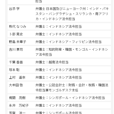
担当
谷添 学
弁護士 日本国及びニューヨーク州：インド・パキ
スタン・バングラデシュ・スリランカ・南アフリ
カ・インドネシア法令担当
熊代 なつみ
弁護士：インドネシア法令担当
卜部 晃史
弁護士：インドネシア法令担当
野島 未華子
弁護士：インドネシア・フィリピン法令担当
吉川 景司
弁護士：知的財産・韓国・モンゴル・インドネシ
ア法令担当
千葉 香苗
弁護士：越南法令担当
塚本 聡
弁護士：インドネシア法令担当
上村 遥奈
弁護士：インドネシア法令担当
大牟田 啓
弁護士・公認会計士：財務・会計・税務・韓国法
令担当兼モンゴルデスク主任
梶間 茂樹
弁護士：シンガポール・インドネシア法令担当
永井 万紀子
弁護士：インドネシア法令担当
芳賀 洋一
弁護士：シンガポール法令担当