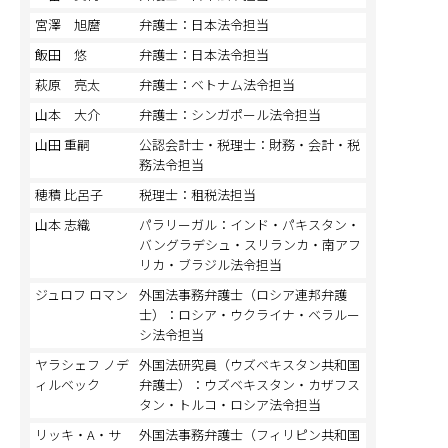
宮澤 旭麿
弁護士：日本法令担当
飯田 悠
弁護士：日本法令担当
萩原 亮太
弁護士：ベトナム法令担当
山本 大介
弁護士：シンガポール法令担当
山田 重嗣
公認会計士・税理士：財務・会計・税
務法令担当
穂積 比呂子
税理士：租税法担当
山本 志織
パラリーガル：インド・パキスタン・
バングラデシュ・スリランカ・南アフ
リカ・ブラジル法令担当
ジュロフ ロマン
外国法事務弁護士（ロシア連邦弁護
士）：ロシア・ウクライナ・ベラルー
シ法令担当
ヤラシェフ ノデ
外国法研究員（ウズベキスタン共和国
ィルベック
弁護士）：ウズベキスタン・カザフス
タン・トルコ・ロシア法令担当
リッキ・A・サ
外国法事務弁護士（フィリピン共和国