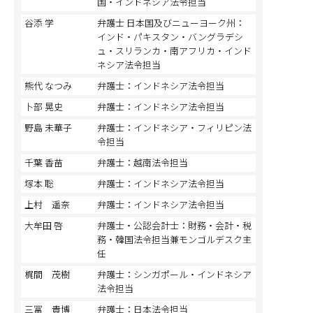
国・インドネシア法令担当
谷添 学
弁護士 日本国及びニューヨーク州：
インド・パキスタン・バングラデシ
ュ・スリランカ・南アフリカ・インド
ネシア法令担当
熊代 なつみ
弁護士：インドネシア法令担当
卜部 晃史
弁護士：インドネシア法令担当
野島 未華子
弁護士：インドネシア・フィリピン法
令担当
千葉 香苗
弁護士：越南法令担当
塚本 聡
弁護士：インドネシア法令担当
上村 遥奈
弁護士：インドネシア法令担当
大牟田 啓
弁護士・公認会計士：財務・会計・税
務・韓国法令担当兼モンゴルデスク主
任
梶間 茂樹
弁護士：シンガポール・インドネシア
法令担当
三冨 貴博
弁護士：日本法令担当