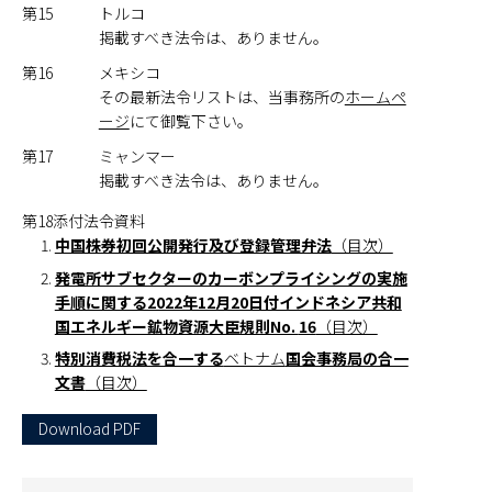
第15
トルコ
掲載すべき法令は、ありません。
第16
メキシコ
その最新法令リストは、当事務所の
ホームペ
ージ
にて御覧下さい。
第17
ミャンマー
掲載すべき法令は、ありません。
第18添付法令資料
中国株券初回公開発行及び登録管理弁法
（目次）
発電所サブセクターのカーボンプライシングの実施
手順に関する2022年12月20日付インドネシア共和
国エネルギー鉱物資源大臣規則No.
16
（目次）
特別消費税法を合一する
ベトナム
国会事務局の合一
文書
（目次）
Download PDF