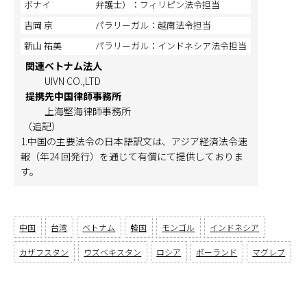
ボナイ
弁護士）：フィリピン法令担当
吉岡 京
パラリーガル：越南法令担当
新山 祐美
パラリーガル：インドネシア法令担当
関連ベトナム法人
UIVN CO.,LTD
提携先中国律師事務所
上海堅海律師事務所
（追記）
1.中国の主要法令の日本語訳文は、アジア経済法令速
報（年24 回発行）を通じて有償にて提供しておりま
す。
中国
台湾
ベトナム
韓国
モンゴル
インドネシア
カザフスタン
ウズベキスタン
ロシア
ポーランド
マグレブ