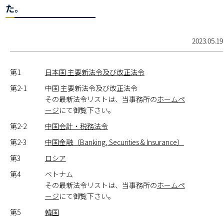
た。
2023.05.19
第1
日本国 主要新法令及び改正法令
第2-1
中国 主要新法令及び改正法令
その最新法令リストは、当事務所の
ホームペ
ージ
にて御覧下さい。
第2-2
中国会計・税務法令
第2-3
中国金融（Banking, Securities & Insurance）
第3
ロシア
第4
ベトナム
その最新法令リストは、当事務所の
ホームペ
ージ
にて御覧下さい。
第5
韓国