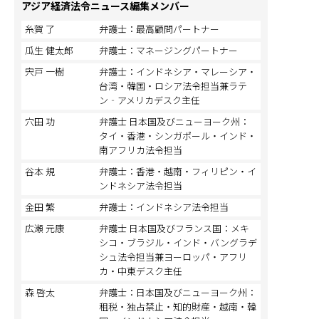
アジア経済法令ニュース編集メンバー
糸賀 了
弁護士：最高顧問パートナー
瓜生 健太郎
弁護士：マネージングパートナー
宍戸 一樹
弁護士：インドネシア・マレーシア・
台湾・韓国・ロシア法令担当兼ラテ
ン‐アメリカデスク主任
穴田 功
弁護士 日本国及びニューヨーク州：
タイ・香港・シンガポール・インド・
南アフリカ法令担当
谷本 規
弁護士：香港・越南・フィリピン・イ
ンドネシア法令担当
金田 繁
弁護士：インドネシア法令担当
広瀬 元康
弁護士 日本国及びフランス国：メキ
シコ・ブラジル・インド・バングラデ
シュ法令担当兼ヨーロッパ・アフリ
カ・中東デスク主任
森 啓太
弁護士：日本国及びニューヨーク州：
租税・独占禁止・知的財産・越南・韓