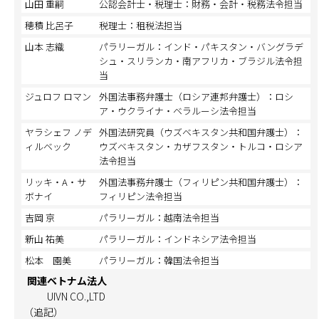
山田 重嗣
公認会計士・税理士：財務・会計・税務法令担当
穂積 比呂子
税理士：租税法担当
山本 志織
パラリーガル：インド・パキスタン・バングラデ
シュ・スリランカ・南アフリカ・ブラジル法令担
当
ジュロフ ロマン
外国法事務弁護士（ロシア連邦弁護士）：ロシ
ア・ウクライナ・ベラルーシ法令担当
ヤラシェフ ノデ
外国法研究員（ウズベキスタン共和国弁護士）：
ィルベック
ウズベキスタン・カザフスタン・トルコ・ロシア
法令担当
リッキ・A・サ
外国法事務弁護士（フィリピン共和国弁護士）：
ボナイ
フィリピン法令担当
吉岡 京
パラリーガル：越南法令担当
新山 祐美
パラリーガル：インドネシア法令担当
松本 園美
パラリーガル：韓国法令担当
関連ベトナム法人
UIVN CO.,LTD
（追記）