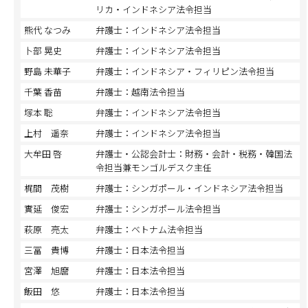
リカ・インドネシア法令担当
熊代 なつみ
弁護士：インドネシア法令担当
卜部 晃史
弁護士：インドネシア法令担当
野島 未華子
弁護士：インドネシア・フィリピン法令担当
千葉 香苗
弁護士：越南法令担当
塚本 聡
弁護士：インドネシア法令担当
上村 遥奈
弁護士：インドネシア法令担当
大牟田 啓
弁護士・公認会計士：財務・会計・税務・韓国法
令担当兼モンゴルデスク主任
梶間 茂樹
弁護士：シンガポール・インドネシア法令担当
實延 俊宏
弁護士：シンガポール法令担当
萩原 亮太
弁護士：ベトナム法令担当
三冨 貴博
弁護士：日本法令担当
宮澤 旭麿
弁護士：日本法令担当
飯田 悠
弁護士：日本法令担当