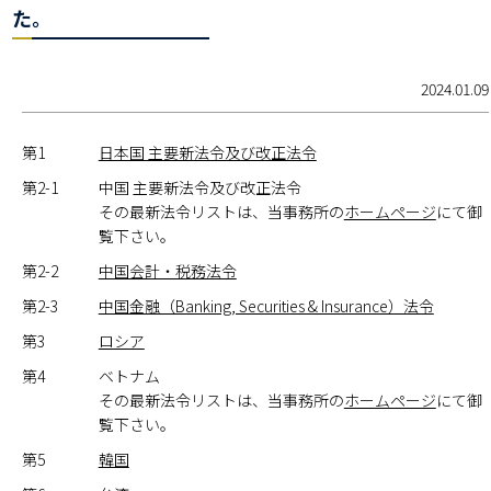
た。
2024.01.09
第1
日本国 主要新法令及び改正法令
第2-1
中国 主要新法令及び改正法令
その最新法令リストは、当事務所の
ホームページ
にて御
覧下さい。
第2-2
中国会計・税務法令
第2-3
中国金融（Banking, Securities & Insurance）法令
第3
ロシア
第4
ベトナム
その最新法令リストは、当事務所の
ホームページ
にて御
覧下さい。
第5
韓国