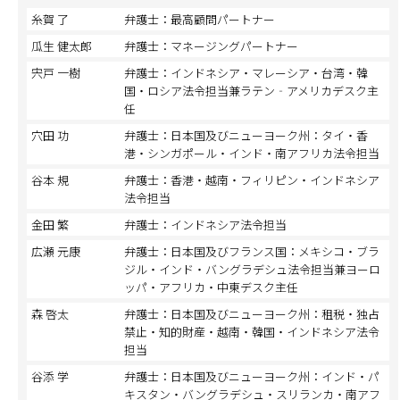
糸賀 了
弁護士：最高顧問パートナー
瓜生 健太郎
弁護士：マネージングパートナー
宍戸 一樹
弁護士：インドネシア・マレーシア・台湾・韓
国・ロシア法令担当兼ラテン‐アメリカデスク主
任
穴田 功
弁護士：日本国及びニューヨーク州：タイ・香
港・シンガポール・インド・南アフリカ法令担当
谷本 規
弁護士：香港・越南・フィリピン・インドネシア
法令担当
金田 繁
弁護士：インドネシア法令担当
広瀬 元康
弁護士：日本国及びフランス国：メキシコ・ブラ
ジル・インド・バングラデシュ法令担当兼ヨーロ
ッパ・アフリカ・中東デスク主任
森 啓太
弁護士：日本国及びニューヨーク州：租税・独占
禁止・知的財産・越南・韓国・インドネシア法令
担当
谷添 学
弁護士：日本国及びニューヨーク州：インド・パ
キスタン・バングラデシュ・スリランカ・南アフ