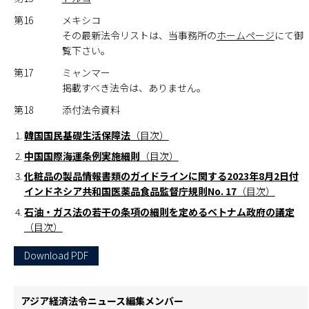
第16
メキシコ
その最新法令リストは、当事務所の
ホームページ
にて御
覧下さい。
第17
ミャンマー
掲載すべき法令は、ありません。
第18
添付法令資料
韓国国民基礎生活保障法
（目次）
中国国際海運条例実施細則
（目次）
化粧品の製品情報書類のガイドラインに関する2023年8月2日付
インドネシア共和国医薬品食品監督庁規則No. 17
（目次）
石油・ガス法の若干の条項の細則を定めるベトナム政府の議定
（目次）
Download PDF
アジア経済法令ニュース編集メンバー