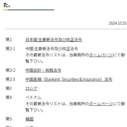
た。
2024.10.25
第1
日本国 主要新法令及び改正法令
第2-1
中国 主要新法令及び改正法令
その最新法令リストは、当事務所の
ホームページ
にて御
覧下さい。
第2-2
中国会計・税務法令
第2-3
中国金融（Banking, Securities & Insurance）法令
第3
ロシア
第4
ベトナム
その最新法令リストは、当事務所の
ホームページ
にて御
覧下さい。
第5
韓国