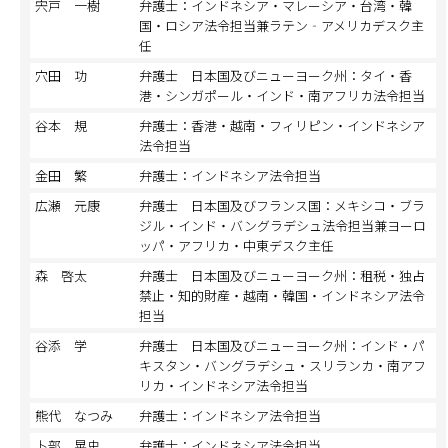
宍戸 一樹
弁護士：インドネシア・マレーシア・台湾・韓
国・ロシア法令担当兼ラテン‐アメリカデスク主
任
穴田 功
弁護士 日本国及びニューヨーク州：タイ・香
港・シンガポール・インド・南アフリカ法令担当
谷本 規
弁護士：香港・越南・フィリピン・インドネシア
法令担当
金田 繁
弁護士：インドネシア法令担当
広瀬 元康
弁護士 日本国及びフランス国：メキシコ・ブラ
ジル・インド・バングラデシュ法令担当兼ヨーロ
ッパ・アフリカ・中東デスク主任
森 啓太
弁護士 日本国及びニューヨーク州：租税・独占
禁止・知的財産・越南・韓国・インドネシア法令
担当
谷添 学
弁護士 日本国及びニューヨーク州：インド・パ
キスタン・バングラデシュ・スリランカ・南アフ
リカ・インドネシア法令担当
熊代 なつみ
弁護士：インドネシア法令担当
卜部 晃史
弁護士：インドネシア法令担当