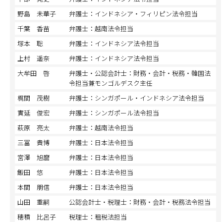
野島 未華子
弁護士：インドネシア・フィリピン法令担当
千葉 香苗
弁護士：越南法令担当
塚本 聡
弁護士：インドネシア法令担当
上村 遥奈
弁護士：インドネシア法令担当
大牟田 啓
弁護士・公認会計士：財務・会計・税務・韓国法
令担当兼モンゴルデスク主任
梶間 茂樹
弁護士：シンガポール・インドネシア法令担当
實延 俊宏
弁護士：シンガポール法令担当
萩原 亮太
弁護士：越南法令担当
三冨 貴博
弁護士：日本法令担当
宮澤 旭麿
弁護士：日本法令担当
飯田 悠
弁護士：日本法令担当
本間 朋信
弁護士：日本法令担当
山田 重嗣
公認会計士・税理士：財務・会計・税務法令担当
穂積 比呂子
税理士：租税法担当