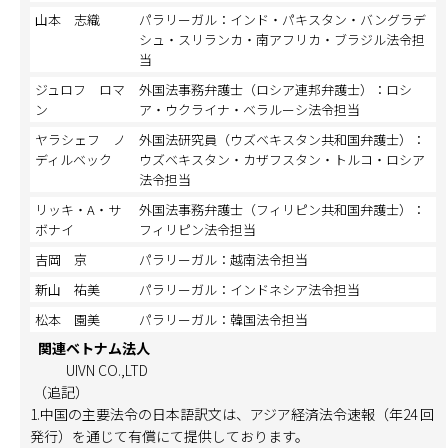
山本 志織
パラリーガル：インド・パキスタン・バングラデ
シュ・スリランカ・南アフリカ・ブラジル法令担
当
ジュロフ ロマ
外国法事務弁護士（ロシア連邦弁護士）：ロシ
ン
ア・ウクライナ・ベラルーシ法令担当
ヤラシェフ ノ
外国法研究員（ウズベキスタン共和国弁護士）：
ディルベック
ウズベキスタン・カザフスタン・トルコ・ロシア
法令担当
リッキ・A・サ
外国法事務弁護士（フィリピン共和国弁護士）：
ボナイ
フィリピン法令担当
吉岡 京
パラリーガル：越南法令担当
新山 祐美
パラリーガル：インドネシア法令担当
松本 園美
パラリーガル：韓国法令担当
関連ベトナム法人
UIVN CO.,LTD
（追記）
1.中国の主要法令の日本語訳文は、アジア経済法令速報（年24 回
発行）を通じて有償にて提供しております。