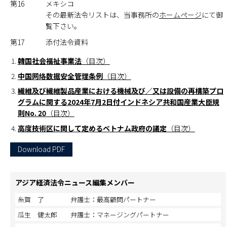
第16
メキシコ
その最新法令リストは、当事務所の
ホームページ
にて御
覧下さい。
第17
添付法令資料
韓国社会福祉事業法
（目次）
中国网络数据安全管理条例
（目次）
繊維及び繊維製品産業における機械及び／又は設備の再構築プロ
グラムに関する2024年7月2日付インドネシア共和国産業大臣規
則No. 20
（目次）
高度技術区に関して定めるベトナム政府の議定
（目次）
Download PDF
アジア経済法令ニュース編集メンバー
糸賀 了
弁護士：最高顧問パートナー
瓜生 健太郎
弁護士：マネージングパートナー