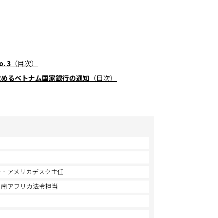
 3
（目次）
定めるベトナム国家銀行の通知
（目次）
ン‐アメリカデスク主任
・南アフリカ法令担当