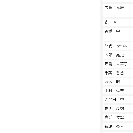
広瀬 元康
森 啓太
谷添 学
熊代 なつみ
卜部 晃史
野島 未華子
千葉 香苗
塚本 聡
上村 遥奈
大牟田 啓
梶間 茂樹
實延 俊宏
萩原 亮太