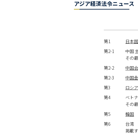
アジア経済法令ニュース（
第1
日本国
第2-1
中国 
その
第2-2
中国
第2-3
中国金融（
第3
ロシ
第4
ベト
その
第5
韓国
第6
台湾
掲載