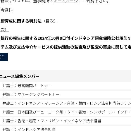
最新法令リストは、当事務所の
ホームページ
にて御覧下さい。
法令資料
技術育成に関する特別法
（目次）
目次）
銀行の報告に関する2024年10月9日付インドネシア預金保険公社規則No.
ステム及び支払仲介サービスの提供活動の監査及び監査の実施に関して
DF
ニュース編集メンバー
弁護士：最高顧問パートナー
弁護士：マネージングパートナー
弁護士：インドネシア・マレーシア・台湾・韓国・ロシア法令担当兼ラテ
弁護士 日本国及びニューヨーク州：タイ・香港・シンガポール・インド
弁護士：香港・越南・フィリピン・インドネシア法令担当
弁護士：インドネシア法令担当