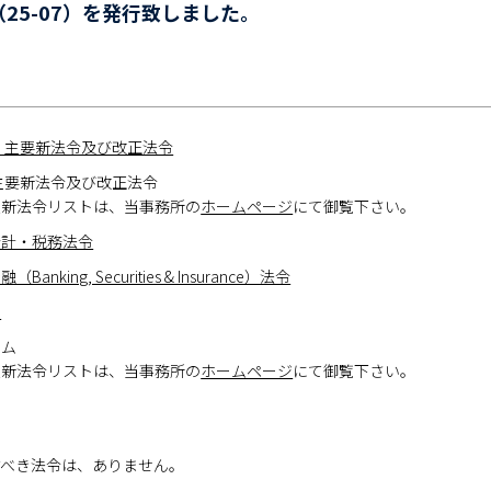
25-07）を発行致しました。
 主要新法令及び改正法令
主要新法令及び改正法令
最新法令リストは、当事務所の
ホームページ
にて御覧下さい。
会計・税務法令
Banking, Securities & Insurance）法令
ア
ナム
最新法令リストは、当事務所の
ホームページ
にて御覧下さい。
すべき法令は、ありません。