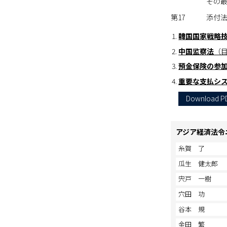
その
第17
添付
韓国国家戦略
中国
监察法
（
預金保険の参加
重要な支払シ
Download P
アジア経済法令
糸賀 了
瓜生 健太郎
宍戸 一樹
穴田 功
谷本 規
金田 繁