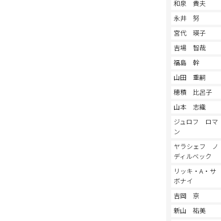
和泉 貴夫
永井 努
宮代 瑛子
吉場 智哉
福島 幹
山田 重嗣
穂積 比呂子
山本 志織
ジュロフ ロマ
ン
ヤラシェフ ノ
ディルベック
リッキ・A・サ
ボナイ
吉岡 京
新山 祐美