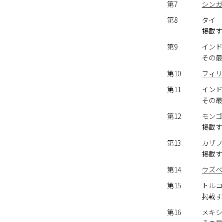
第7
シン
第8
タイ
掲載
第9
イン
その
第10
フィ
第11
イン
その
第12
モン
掲載
第13
カザ
掲載
第14
ウズ
第15
トル
掲載
第16
メキ