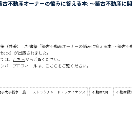
築古不動産オーナーの悩みに答える本: ～築古不動産に
筆（共著）した書籍「築古不動産オーナーの悩みに答える本: ～築古
erback）が出版されました。
いては、
こちら
からご覧ください。
メンバープロフィールは、
こちら
をご覧ください。
民事商事紛争一般
ストラクチャード・ファイナンス
不動産取引
不動産投