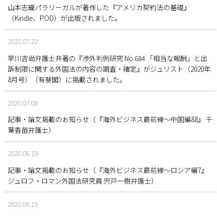
山本志織パラリーガルが著作した『アメリカ契約法の基礎』
（Kindle、POD）が出版されました。
2020.07.22
早川吉尚弁護士共著の『渉外判例研究 No.684 「相当な報酬」と出
訴制限に関する外国法の内容の調査・確定』がジュリスト（2020年
8月号）（有斐閣）に掲載されました。
2020.07.08
記事・論文掲載のお知らせ（『海外ビジネス最前線～中国編88』 千
葉香苗弁護士）
2020.06.19
記事・論文掲載のお知らせ（『海外ビジネス最前線～ロシア編7』
ジュロフ・ロマン外国法研究員 宍戸一樹弁護士）
2020.06.15