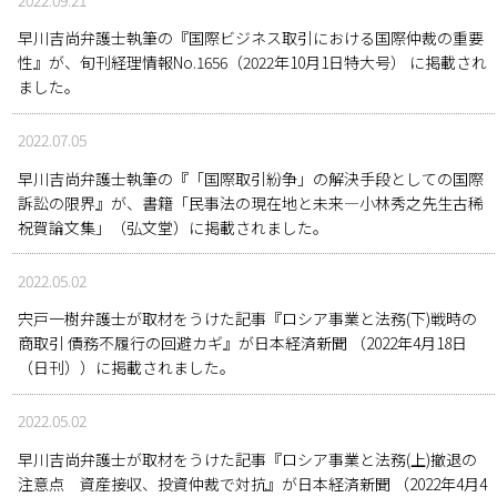
早川吉尚弁護士執筆の『国際ビジネス取引における国際仲裁の重要
性』が、旬刊経理情報No.1656（2022年10月1日特大号） に掲載され
ました。
2022.07.05
早川吉尚弁護士執筆の『「国際取引紛争」の解決手段としての国際
訴訟の限界』が、書籍「民事法の現在地と未来―小林秀之先生古稀
祝賀論文集」（弘文堂）に掲載されました。
2022.05.02
宍戸一樹弁護士が取材をうけた記事『ロシア事業と法務(下)戦時の
商取引 債務不履行の回避カギ』が日本経済新聞 （2022年4月18日
（日刊））に掲載されました。
2022.05.02
早川吉尚弁護士が取材をうけた記事『ロシア事業と法務(上)撤退の
注意点 資産接収、投資仲裁で対抗』が日本経済新聞 （2022年4月4