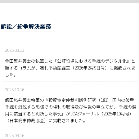
訴訟／紛争解決業務
2026.03.13
金田繁弁護士の執筆した『公証役場における手続のデジタル化』と
題するコラムが、週刊不動産経営（2026年2月9日号）に掲載されま
した。
2025.10.16
飯田悠弁護士執筆の『投資協定仲裁判断例研究（181） 国内の破産
手続を潜脱する態様での権利の取得及び仲裁の申立てが、 手続の濫
用に該当すると判断した事例』がJCAジャーナル（2025年10月号）
（日本商事仲裁協会）に掲載されました。
2025.04.16