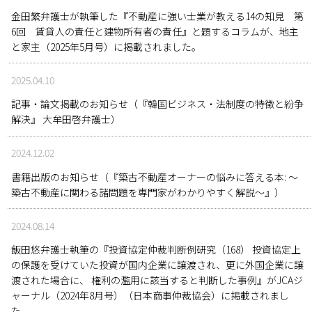
金田繁弁護士が執筆した『不動産に強い士業が教える14の知見 第
6回 賃貸人の責任と建物所有者の責任』と題するコラムが、地主
と家主（2025年5月号）に掲載されました。
2025.04.10
記事・論文掲載のお知らせ（『韓国ビジネス・法制度の特徴と紛争
解決』 大牟田啓弁護士）
2024.12.02
書籍出版のお知らせ（『築古不動産オーナーの悩みに答える本: ～
築古不動産に関わる諸問題を専門家がわかりやすく解説～』）
2024.08.14
飯田悠弁護士執筆の『投資協定仲裁判断例研究（168） 投資協定上
の保護を受けていた投資が国内企業に譲渡され、更に外国企業に譲
渡された場合に、 権利の濫用に該当すると判断した事例』がJCAジ
ャーナル（2024年8月号）（日本商事仲裁協会）に掲載されまし
た。