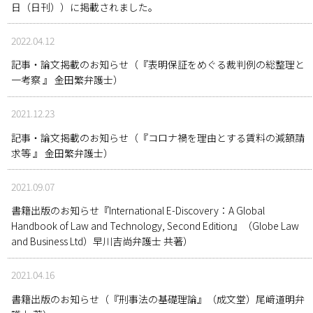
日（日刊））に掲載されました。
2022.04.12
記事・論文掲載のお知らせ（『表明保証をめぐる裁判例の総整理と
一考察 』 金田繁弁護士）
2021.12.23
記事・論文掲載のお知らせ（『コロナ禍を理由とする賃料の減額請
求等 』 金田繁弁護士）
2021.09.07
書籍出版のお知らせ『International E-Discovery：A Global
Handbook of Law and Technology, Second Edition』（Globe Law
and Business Ltd）早川吉尚弁護士 共著）
2021.04.16
書籍出版のお知らせ（『刑事法の基礎理論』（成文堂）尾﨑道明弁