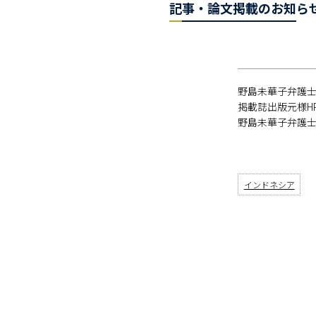
記事・論文掲載のお知ら
野島未華子弁護士
掲載誌出版元様H
野島未華子弁護
インドネシア