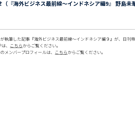
せ（『海外ビジネス最前線～インドネシア編9』 野島未
が執筆した記事『海外ビジネス最前線～インドネシア編９』が、日刊帝国ニ
Pは、
こちら
からご覧ください。
士のメンバープロフィールは、
こちら
からご覧ください。