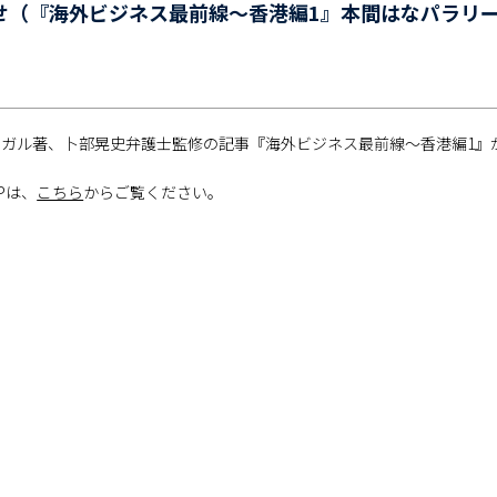
せ（『海外ビジネス最前線～香港編1』本間はなパラリ
ガル著、卜部晃史弁護士監修の記事『海外ビジネス最前線～香港編1』が、
Pは、
こちら
からご覧ください。