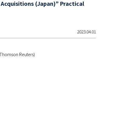
uisitions (Japan)” Practical
2023.04.01
l (Thomson Reuters)