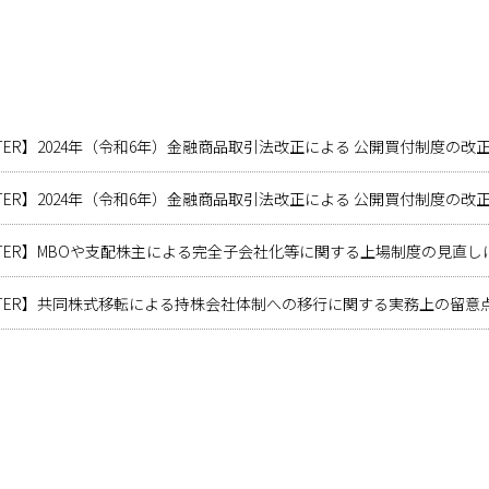
LETTER】2024年（令和6年）金融商品取引法改正による 公開買付制度の
LETTER】2024年（令和6年）金融商品取引法改正による 公開買付制度の
SLETTER】MBOや支配株主による完全子会社化等に関する上場制度の見直
SLETTER】共同株式移転による持株会社体制への移行に関する実務上の留意