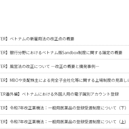
LETTER】ベトナムの新雇用法の改正点の概要
LETTER】銀行分野におけるベトナム版Sandbox制度に関する議定の概要
LETTER】風営法の改正について ―改正の概要と摘発事例―
SLETTER】MBOや支配株主による完全子会社化等に関する上場制度の見直
SLETTER番外編】ベトナムにおける外国人用の電子識別アカウント登録
SLETTER】令和7年改正薬機法：一般用医薬品の登録受渡制度について（下）
SLETTER】令和7年改正薬機法：一般用医薬品の登録受渡制度について（上)