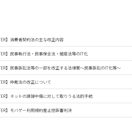
LETTER】消費者契約法の主な改正内容
LETTER】民事執行法・民事保全法・破産法等のIT化
SLETTER】民事訴訟法等の一部を改正する法律案～民事訴訟のIT化等～
LETTER】仲裁法の改正について
LETTER】ネットの誹謗中傷に対して取りうる法的手続
LETTER】モバゲー利用規約差止控訴審判決