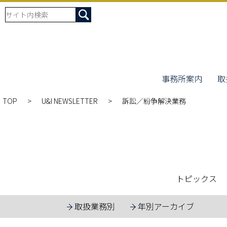
事務所案内
取
TOP
U&I NEWSLETTER
訴訟／紛争解決業務
トピックス
取扱業務別
年別アーカイブ