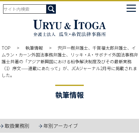
tog
nav
TOP
執筆情報
宍戸一樹弁護士、千賀福太郎弁護士、イ
ムラン・カーン外国法事務弁護士、リッキ・A・サボナイ外国法事務弁
護士共著の「アジア新興国における紛争解決制度及びその最新実務
（1）序文——連載にあたって」が、JCAジャーナル2月号に掲載されま
した。
執筆情報
取扱業務別
年別アーカイブ