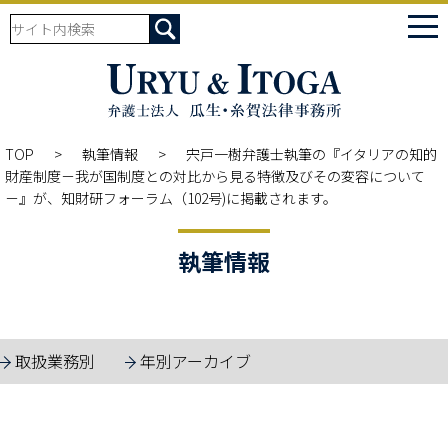
tog
nav
TOP
執筆情報
宍戸一樹弁護士執筆の『イタリアの知的
財産制度－我が国制度との対比から見る特徴及びその変容について
－』が、知財研フォーラム（102号)に掲載されます。
執筆情報
取扱業務別
年別アーカイブ