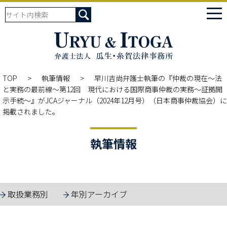
tog
nav
TOP
執筆情報
早川吉尚弁護士執筆の『仲裁の現在～法
と実務の最前線～第12回 現代における国際商事仲裁の実務～証拠開
示手続～』がJCAジャーナル（2024年12月号）（日本商事仲裁協会）に
掲載されました。
執筆情報
取扱業務別
年別アーカイブ