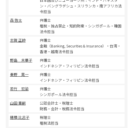
日本国及びニューヨーク州：インド・パキスタ
ン・バングラデシュ・スリランカ・南アフリカ法
令担当
森 啓太
弁護士
租税・独占禁止・知的財産・シンガポール・韓国
法令担当
志賀 正帥
弁護士
金融（Banking, Securities & Insurance）・台湾・
香港・越南法令担当
野島 未華子
弁護士
インドネシア・フィリピン法令担当
秦野 晃一
弁護士
インドネシア・フィリピン法令担当
若竹 宏諭
弁護士
シンガポール法令担当
山田 重嗣
公認会計士・税理士
財務・会計・税務法令担当
穂積 比呂子
税理士
租税法担当