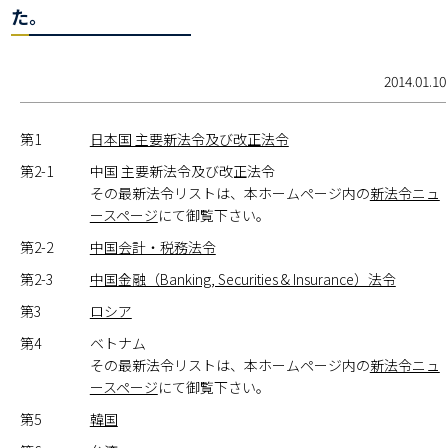
た。
2014.01.10
第1
日本国 主要新法令及び改正法令
第2-1
中国 主要新法令及び改正法令
その最新法令リストは、本ホームページ内の
新法令ニュ
ースページ
にて御覧下さい。
第2-2
中国会計・税務法令
第2-3
中国金融（Banking, Securities & Insurance）法令
第3
ロシア
第4
ベトナム
その最新法令リストは、本ホームページ内の
新法令ニュ
ースページ
にて御覧下さい。
第5
韓国