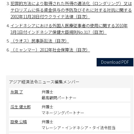
犯罪的方法により取得された所得の適法化（ロンダリング）又は
テロリズムに係る資金供与の予防及びそれに対する対抗に関する
2002年11月28日付ウクライナ法律（目次）
インドネシアにおける外国人医療従事者の使用に関する2010年
3月1日付インドネシア保健大臣規則No.317（目次）
（ラオス）民事訴訟法（目次）
（ミャンマー）2012年社会保障法（目次）
Download PDF
アジア経済法令ニュース編集メンバー
糸賀 了
弁護士
最高顧問パートナー
瓜生 健太郎
弁護士
マネージングパートナー
設樂 公晴
弁護士
マレーシア・インドネシア・タイ法令担当