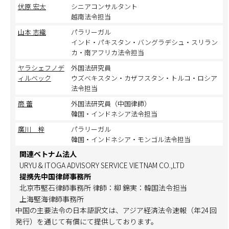
伏原 宏太
シニアコンサルタント
越南法令担当
山本 志織
パラリーガル
インド・パキスタン・バングラデシュ・スリラン
カ・南アフリカ法令担当
ヤラシェフノデ
外国法研究員
ィルベック
ウズベキスタン・カザフスタン・トルコ・ロシア
法令担当
商 蕾
外国法研究員（中国律師）
韓国・インドネシア法令担当
廣川 梓
パラリーガル
韓国・インドネシア・モンゴル法令担当
関連ベトナム法人
URYU & ITOGA ADVISORY SERVICE VIETNAM CO.,LTD
提携先中国律師事務所
北京市堅石律師事務所 律師：柳 錦実：韓国法令担当
上海堅海律師事務所
中国の主要法令の日本語訳文は、アジア経済法令速報（年24 回
発行）を通じて有償にて提供しております。