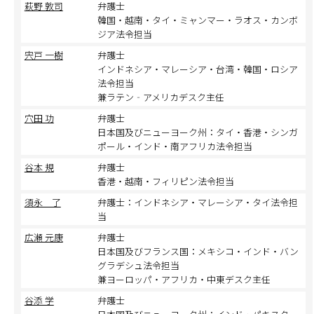
萩野 敦司
弁護士
韓国・越南・タイ・ミャンマー・ラオス・カンボ
ジア法令担当
宍戸 一樹
弁護士
インドネシア・マレーシア・台湾・韓国・ロシア
法令担当
兼ラテン‐アメリカデスク主任
穴田 功
弁護士
日本国及びニューヨーク州：タイ・香港・シンガ
ポール・インド・南アフリカ法令担当
谷本 規
弁護士
香港・越南・フィリピン法令担当
須永 了
弁護士：インドネシア・マレーシア・タイ法令担
当
広瀬 元康
弁護士
日本国及びフランス国：メキシコ・インド・バン
グラデシュ法令担当
兼ヨーロッパ・アフリカ・中東デスク主任
谷添 学
弁護士