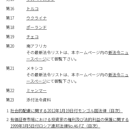
第16
トルコ
第17
ウクライナ
第18
ポーランド
第19
チェコ
第20
南アフリカ
その最新法令リストは、本ホームページ内の
新法令ニュ
ースページ
にて御覧下さい。
第21
メキシコ
その最新法令リストは、本ホームページ内の
新法令ニュ
ースページ
にて御覧下さい。
第22
ミャンマー
第23
添付法令資料
社会的配慮に関する2012年1月19日付モンゴル国法律（目次）
有価証券市場における投資家の権利及び法的利益の保護に関する
1999年3月5日付ロシア連邦法律No.46-FZ（目次）