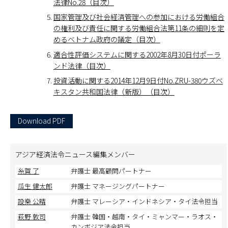
法律No.28（目次）
国家管理及び社会経済管理への参加における労働組合
の権利及び責任に関する労働組合法第11条の細則を定
めるベトナム政府の議定（目次）
適合性評価システムに関する2002年8月30日付ポーラ
ンド法律（目次）
投資活動に関する2014年12月9日付No.ZRU-380ウズベ
キスタン共和国法律（新版）（目次）
Download PDF
アジア経済法令ニュース編集メンバー
糸賀 了
弁護士 最高顧問パートナー
瓜生 健太郎
弁護士 マネージングパートナー
設樂 公晴
弁護士 マレーシア・インドネシア・タイ法令担当
萩野 敦司
弁護士 韓国・越南・タイ・ミャンマー・ラオス・
カンボジア法令担当