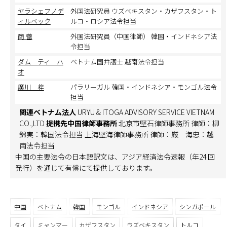
ヤラシェフノデ
外国法研究員 ウズベキスタン・カザフスタン・ト
ィルベック
ルコ・ロシア法令担当
商 蕾
外国法研究員（中国律師） 韓国・インドネシア法
令担当
ダム ティ ハ
ベトナム国弁護士 越南法令担当
オ
廣川 梓
パラリーガル 韓国・インドネシア・モンゴル法令
担当
関連ベトナム法人
URYU & ITOGA ADVISORY SERVICE VIETNAM
CO.,LTD
提携先中国律師事務所
北京市堅石律師事務所 律師：柳
錦実：韓国法令担当 上海堅海律師事務所 律師：厳 海忠：越
南法令担当
中国の主要法令の日本語訳文は、アジア経済法令速報（年24 回
発行）を通じて有償にて提供しております。
中国
ベトナム
韓国
モンゴル
インドネシア
シンガポール
タイ
ミャンマー
カザフスタン
ウズベキスタン
トルコ