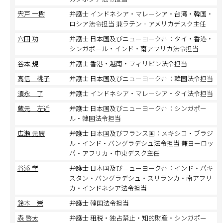
宍戸 一樹
弁護士 インドネシア・マレーシア・台湾・韓国・
ロシア法令担当 兼ラテン‐アメリカデスク主任
穴田 功
弁護士 日本国及びニューヨーク州：タイ・香港・
シンガポール・インド・南アフリカ法令担当
谷本 規
弁護士 香港・越南・フィリピン法令担当
高信 桃子
弁護士 日本国及びニューヨーク州：韓国法令担当
須永 了
弁護士 インドネシア・マレーシア・タイ法令担当
蔵元 左近
弁護士 日本国及びニューヨーク州：シンガポー
ル・韓国法令担当
広瀬 元康
弁護士 日本国及びフランス国：メキシコ・ブラジ
ル・インド・バングラデシュ法令担当 兼ヨーロッ
パ・アフリカ・中東デスク主任
谷添 学
弁護士 日本国及びニューヨーク州：インド・パキ
スタン・バングラデシュ・スリランカ・南アフリ
カ・インドネシア法令担当
鈴木 崇
弁護士 韓国法令担当
森 啓太
弁護士 租税・独占禁止・知的財産・シンガポー