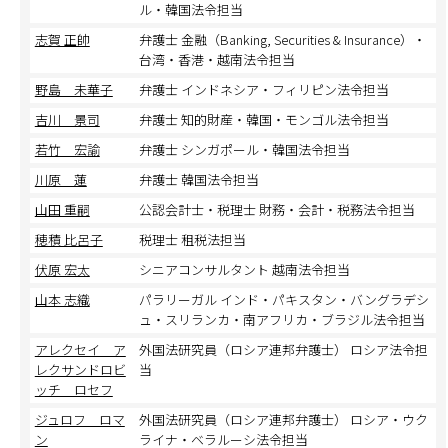
ル・韓国法令担当
志賀 正帥
弁護士 金融（Banking, Securities & Insurance）・
台湾・香港・越南法令担当
野島 未華子
弁護士 インドネシア・フィリピン法令担当
吉川 景司
弁護士 知的財産・韓国・モンゴル法令担当
若竹 宏諭
弁護士 シンガポール・韓国法令担当
川原 蓮
弁護士 韓国法令担当
山田 重嗣
公認会計士・税理士 財務・会計・税務法令担当
穂積 比呂子
税理士 租税法担当
伏原 宏太
シニアコンサルタント 越南法令担当
山本 志織
パラリーガル インド・パキスタン・バングラデシ
ュ・スリランカ・南アフリカ・ブラジル法令担当
アレクセイ ア
外国法研究員（ロシア連邦弁護士） ロシア法令担
レクサンドロビ
当
ッチ ロセフ
ジュロフ ロマ
外国法研究員（ロシア連邦弁護士） ロシア・ウク
ン
ライナ・ベラルーシ法令担当