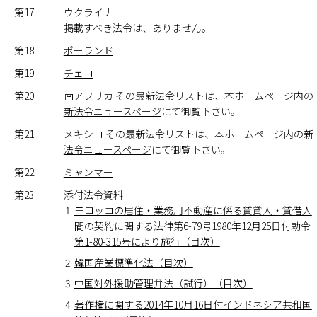
第17
ウクライナ
掲載すべき法令は、ありません。
第18
ポーランド
第19
チェコ
第20
南アフリカ その最新法令リストは、本ホームページ内の
新法令ニュースページ
にて御覧下さい。
第21
メキシコ その最新法令リストは、本ホームページ内の
新
法令ニュースページ
にて御覧下さい。
第22
ミャンマー
第23
添付法令資料
モロッコの居住・業務用不動産に係る賃貸人・賃借人
間の契約に関する法律第6-79号1980年12月25日付勅令
第1-80-315号により施行（目次）
韓国産業標準化法（目次）
中国対外援助管理弁法（試行）（目次）
著作権に関する2014年10月16日付インドネシア共和国